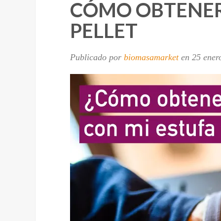
CÓMO OBTENER
PELLET
Publicado por
biomasamarket
en
25 ener