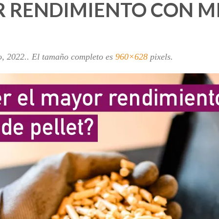
 RENDIMIENTO CON MI
o, 2022
.. El tamaño completo es
960×628
pixels.